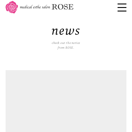
news
check out the notice
from ROSE.