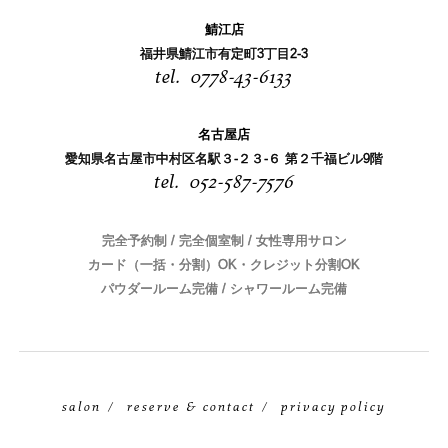
鯖江店
福井県鯖江市有定町3丁目2-3
0778-43-6133
名古屋店
愛知県名古屋市中村区名駅３-２３-６ 第２千福ビル9階
052-587-7576
完全予約制 / 完全個室制 / 女性専用サロン
カード（一括・分割）OK・クレジット分割OK
パウダールーム完備 / シャワールーム完備
salon
reserve & contact
privacy policy