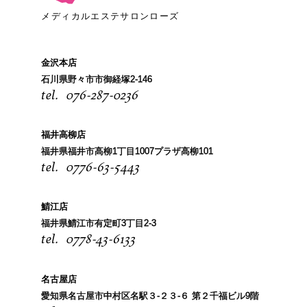
メディカルエステサロンローズ
金沢本店
石川県野々市市御経塚2-146
076-287-0236
福井高柳店
福井県福井市高柳1丁目1007プラザ高柳101
0776-63-5443
鯖江店
福井県鯖江市有定町3丁目2-3
0778-43-6133
名古屋店
愛知県名古屋市中村区名駅３-２３-６ 第２千福ビル9階