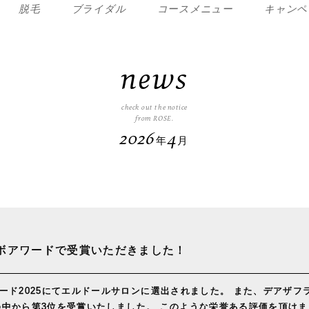
脱毛
ブライダル
コースメニュー
キャンペ
news
check out the notice
from ROSE.
2026
4
年
月
ボアワードで受賞いただきました！
ード2025にてエルドールサロンに選出されました。 また、デアザフ
0店の中から第3位を受賞いたしました。 このような栄誉ある評価を頂け