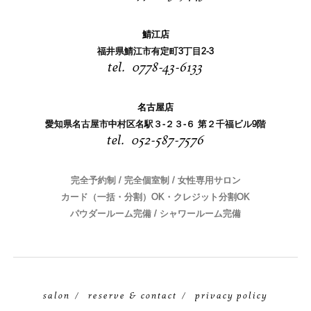
鯖江店
福井県鯖江市有定町3丁目2-3
0778-43-6133
名古屋店
愛知県名古屋市中村区名駅３-２３-６ 第２千福ビル9階
052-587-7576
完全予約制 / 完全個室制 / 女性専用サロン
カード（一括・分割）OK・クレジット分割OK
パウダールーム完備 / シャワールーム完備
salon
reserve & contact
privacy policy