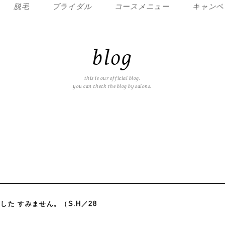
脱毛
ブライダル
コースメニュー
キャンペ
blog
this is our official blog.
you can check the blog by salons.
た すみません。（S.H／28