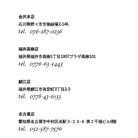
金沢本店
石川県野々市市御経塚2-146
076-287-0236
福井高柳店
福井県福井市高柳1丁目1007プラザ高柳101
0776-63-5443
鯖江店
福井県鯖江市有定町3丁目2-3
0778-43-6133
名古屋店
愛知県名古屋市中村区名駅３-２３-６ 第２千福ビル9階
052-587-7576