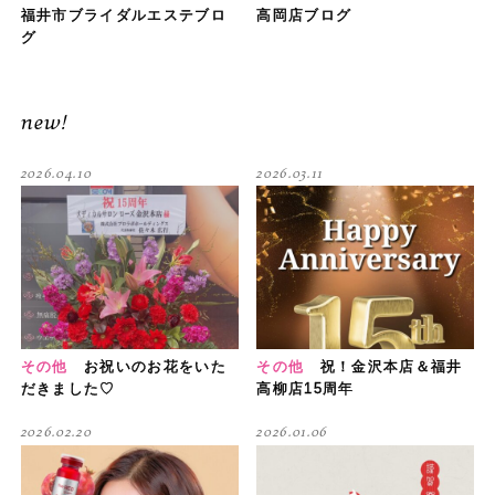
福井市ブライダルエステブロ
高岡店ブログ
グ
new!
2026.04.10
2026.03.11
その他
お祝いのお花をいた
その他
祝！金沢本店＆福井
だきました♡
高柳店15周年
2026.02.20
2026.01.06