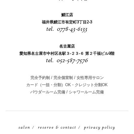
鯖江店
福井県鯖江市有定町3丁目2-3
0778-43-6133
名古屋店
愛知県名古屋市中村区名駅３-２３-６ 第２千福ビル9階
052-587-7576
完全予約制 / 完全個室制 / 女性専用サロン
カード（一括・分割）OK・クレジット分割OK
パウダールーム完備 / シャワールーム完備
salon
reserve & contact
privacy policy