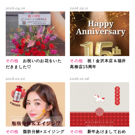
2026.04.10
2026.03.11
その他
お祝いのお花をいた
その他
祝！金沢本店＆福井
だきました♡
高柳店15周年
2026.02.20
2026.01.06
その他
脂肪分解×エイジング
その他
新年あけましておめ