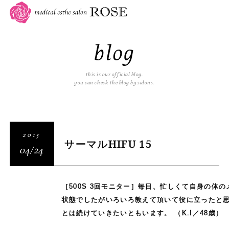
blog
this is our official blog.
you can check the blog by salons.
2015
サーマルHIFU 15
04/24
［500S 3回モニター］毎日、忙しくて自身の体
状態でしたがいろいろ教えて頂いて役に立ったと
とは続けていきたいともいます。
（K.I／48歳）