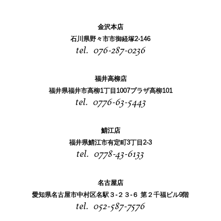
金沢本店
石川県野々市市御経塚2-146
076-287-0236
福井高柳店
福井県福井市高柳1丁目1007プラザ高柳101
0776-63-5443
鯖江店
福井県鯖江市有定町3丁目2-3
0778-43-6133
名古屋店
愛知県名古屋市中村区名駅３-２３-６ 第２千福ビル9階
052-587-7576