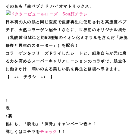
その名も「生ペプチド バイオマトリックス」
日本初の人の肌と同じ医療で皮膚再生に使用される高濃度ペプ
チド、天然コラーゲン配合！さらに、世界初のオリジナル成分
（乳酸菌-BM21と約60種類のイオン化ミネラルを含んだ「細胞
修復と再生のスターター」）を配合！
コラーゲンをフリーズドライしたシートと、細胞自らが元に戻
る力を高めるスーパーキャリアローションのコラボで、肌全体
に働きかけ、潤いのある美しい肌を再生と修復へ導きます。
【 ↓↓ チラシ ↓↓ 】
↑
↑裏
他にも、「脱毛」「痩身」キャンペーン色々！
詳しくはコチラを
チェック
！！