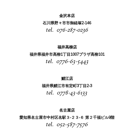
金沢本店
石川県野々市市御経塚2-146
076-287-0236
福井高柳店
福井県福井市高柳1丁目1007プラザ高柳101
0776-63-5443
鯖江店
福井県鯖江市有定町3丁目2-3
0778-43-6133
名古屋店
愛知県名古屋市中村区名駅３-２３-６ 第２千福ビル9階
052-587-7576