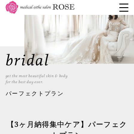
bridal
get the most beautiful skin & body
for the best day ever.
パーフェクトプラン
【3ヶ月納得集中ケア】パーフェク