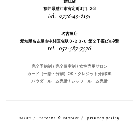
鯖江店
福井県鯖江市有定町3丁目2-3
0778-43-6133
名古屋店
愛知県名古屋市中村区名駅３-２３-６ 第２千福ビル9階
052-587-7576
完全予約制 / 完全個室制 / 女性専用サロン
カード（一括・分割）OK・クレジット分割OK
パウダールーム完備 / シャワールーム完備
salon
reserve & contact
privacy policy