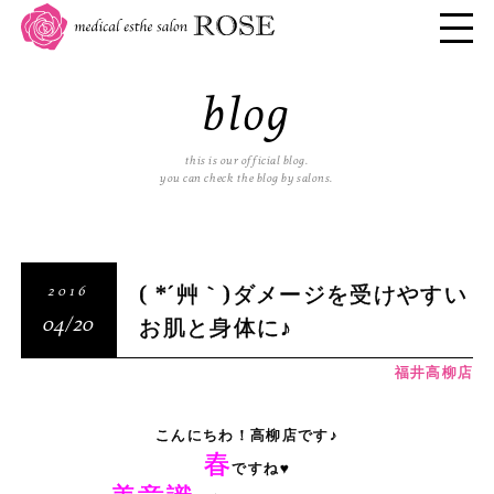
blog
this is our official blog.
you can check the blog by salons.
( *´艸｀)ダメージを受けやすい
2016
お肌と身体に♪
04/20
福井高柳店
こんにちわ！高柳店です♪
春
ですね♥