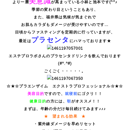
美意識
より一層
が高まっている小林と池本です(^^♪
季節の変わり目ということもあり、
また、福井県は気候が気まぐれで
お肌もカラダもダメージが受けやすいのです…
日頃からファスティングを定期的に行っていますが、
プラセンタ
最近は
にハマっております★
エステプロラボさんのプラセンタドリンクを飲んでおります
(#^.^#)
ごくごく・・・・・。
☆★☆プラエンザイム エクストラプロフェッショナル☆★☆
美容目的
ですので、
就寝前
にゴクリ！！
健康目的
の方には、
朝
がオススメ！！
まずは、年齢の分だけ毎日続けてみます♪♪♪
★ 望まれる効果 ★
・紫外線ダメージを早めリセット