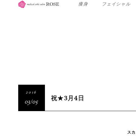
痩身
フェイシャル
2016
祝★3月4日
03/05
スカ