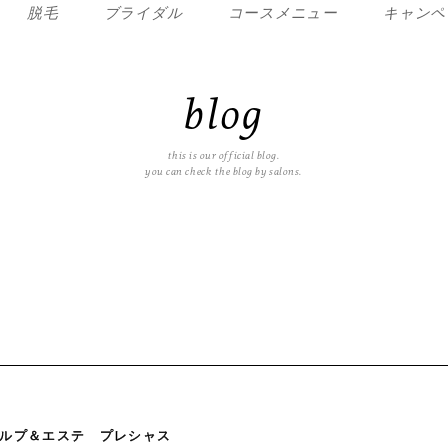
脱毛
ブライダル
コースメニュー
キャンペ
blog
this is our official blog.
you can check the blog by salons.
ルプ＆エステ プレシャス