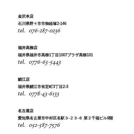
金沢本店
石川県野々市市御経塚2-146
076-287-0236
福井高柳店
福井県福井市高柳1丁目1007プラザ高柳101
0776-63-5443
鯖江店
福井県鯖江市有定町3丁目2-3
0778-43-6133
名古屋店
愛知県名古屋市中村区名駅３-２３-６ 第２千福ビル9階
052-587-7576