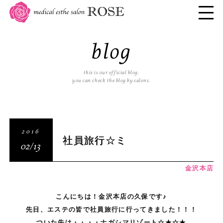
blog
this is our official blog.
you can check the blog by salons.
2016
社員旅行☆ミ
02/13
金沢本店
こんにちは！金沢本店の久保です♪
先日、エステの皆で社員旅行に行ってきました！！！
ついた先は・・・・ナガシマリゾート☆★☆★