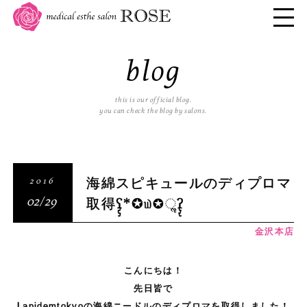
blog
this is our official blog.
you can check the blog by salons.
海綿スピキュールのディプロマ
2016
取得ʕ̡̢̡*✪௰✪ૢʔ̢̡̢
02/29
金沢本店
こんにちは！
先日皆で
Lapidemtokyoの海綿ニードルのディプロマを取得しました！