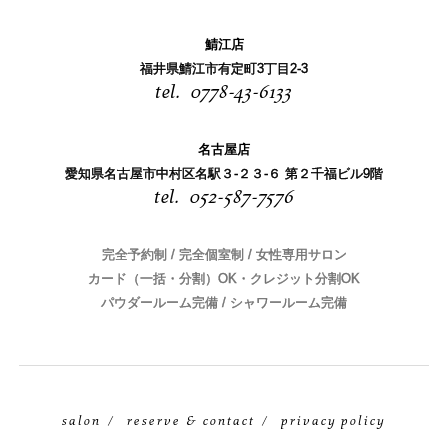
鯖江店
福井県鯖江市有定町3丁目2-3
0778-43-6133
名古屋店
愛知県名古屋市中村区名駅３-２３-６ 第２千福ビル9階
052-587-7576
完全予約制 / 完全個室制 / 女性専用サロン
カード（一括・分割）OK・クレジット分割OK
パウダールーム完備 / シャワールーム完備
salon
reserve & contact
privacy policy