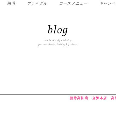
脱毛
ブライダル
コースメニュー
キャンペ
blog
this is our official blog.
you can check the blog by salons.
福井高柳店
金沢本店
高