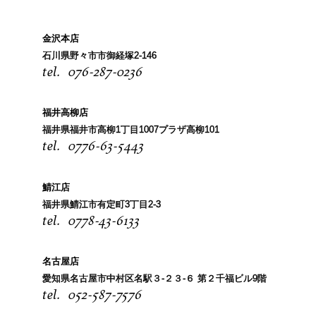
金沢本店
石川県野々市市御経塚2-146
076-287-0236
福井高柳店
福井県福井市高柳1丁目1007プラザ高柳101
0776-63-5443
鯖江店
福井県鯖江市有定町3丁目2-3
0778-43-6133
名古屋店
愛知県名古屋市中村区名駅３-２３-６ 第２千福ビル9階
052-587-7576