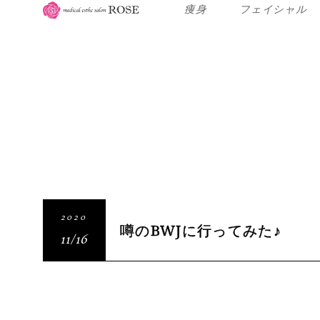
痩身
フェイシャル
2020
噂のBWJに行ってみた♪
11/16