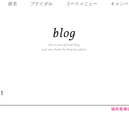
脱毛
ブライダル
コースメニュー
キャンペ
blog
this is our official blog.
you can check the blog by salons.
！
福井高柳