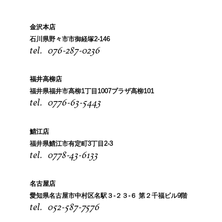
金沢本店
石川県野々市市御経塚2-146
076-287-0236
福井高柳店
福井県福井市高柳1丁目1007プラザ高柳101
0776-63-5443
鯖江店
福井県鯖江市有定町3丁目2-3
0778-43-6133
名古屋店
愛知県名古屋市中村区名駅３-２３-６ 第２千福ビル9階
052-587-7576