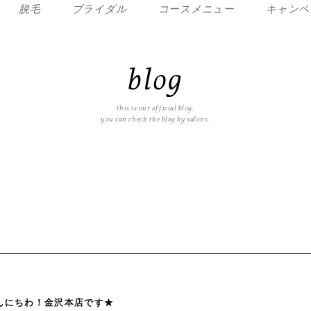
脱毛
ブライダル
コースメニュー
キャンペ
blog
this is our official blog.
you can check the blog by salons.
んにちわ！金沢本店です★