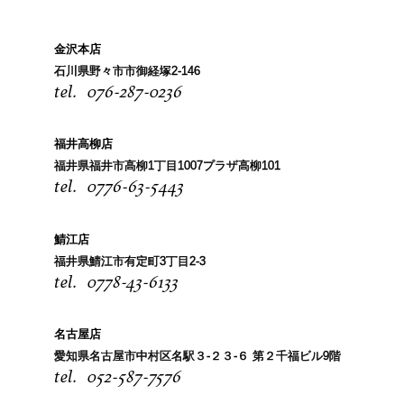
金沢本店
石川県野々市市御経塚2-146
076-287-0236
福井高柳店
福井県福井市高柳1丁目1007プラザ高柳101
0776-63-5443
鯖江店
福井県鯖江市有定町3丁目2-3
0778-43-6133
名古屋店
愛知県名古屋市中村区名駅３-２３-６ 第２千福ビル9階
052-587-7576