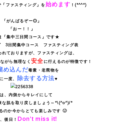
始めます
で「ファスティング」を
！(*^^*)
「がんばるぞー◎」
「おー！！」
は「集中三日間コース」です★
われておりますが、ファスティングは、
安全
りながら無理なく
に行えるのが特徴です！
溜め込んだ
毒素・老廃物を
除去する方法
に一度、
♥
は、内側からキレイにして
な肌を取り戻しましょう～*\(^o^)/*
るのか今からとても楽しみです 🙂
Don’t miss it!
は、後日！