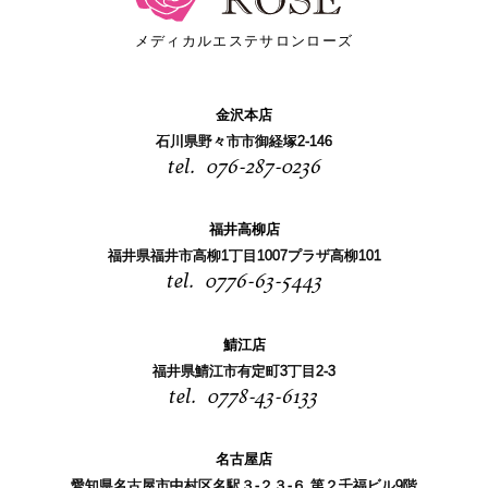
メディカルエステサロンローズ
金沢本店
石川県野々市市御経塚2-146
076-287-0236
福井高柳店
福井県福井市高柳1丁目1007プラザ高柳101
0776-63-5443
鯖江店
福井県鯖江市有定町3丁目2-3
0778-43-6133
名古屋店
愛知県名古屋市中村区名駅３-２３-６ 第２千福ビル9階