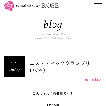
blog
this is our official blog.
you can check the blog by salons.
エステティックグランプリ
2016
(≧◇≦)
06/23
福井高柳店
こんにちわ！高柳店です！
。
6月20日