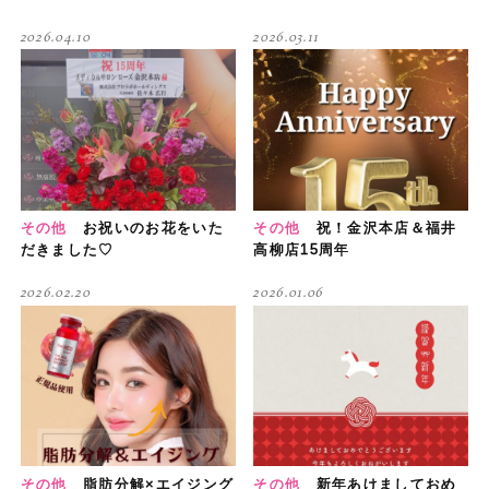
2026.04.10
2026.03.11
その他
お祝いのお花をいた
その他
祝！金沢本店＆福井
だきました♡
高柳店15周年
2026.02.20
2026.01.06
その他
脂肪分解×エイジング
その他
新年あけましておめ