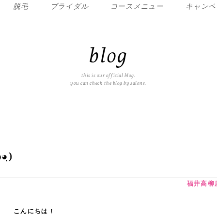
脱毛
ブライダル
コースメニュー
キャンペ
blog
this is our official blog.
you can check the blog by salons.
ฺ)
福井高柳
こんにちは！