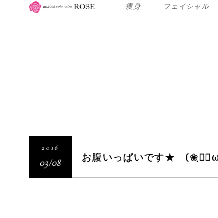
痩身
フェイシャル
2016
お腹いっぱいです★ (❀ฺ◕ฺω◕
03/08