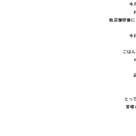
今
他店舗研修に
今
ごはん
とって
皆様