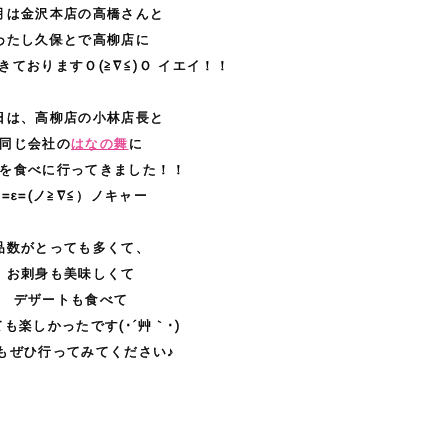
月は金沢本店の高橋さんと
わたし久保とで高柳店に
きておりますＯ(≧∇≦)Ｏ イエイ！！
日は、高柳店の小林店長と
同じ会社の
はなの舞
に
を食べに行ってきました！！
ε=ε=(ノ≧∇≦）ノキャー
品数がとっても多くて、
お刺身も美味しくて
デザートも食べて
も楽しかったです(･´艸｀･)
もぜひ行ってみてください♪