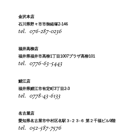
金沢本店
石川県野々市市御経塚2-146
076-287-0236
福井高柳店
福井県福井市高柳1丁目1007プラザ高柳101
0776-63-5443
鯖江店
福井県鯖江市有定町3丁目2-3
0778-43-6133
名古屋店
愛知県名古屋市中村区名駅３-２３-６ 第２千福ビル9階
052-587-7576