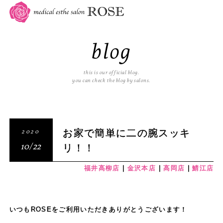
blog
this is our official blog.
you can check the blog by salons.
お家で簡単に二の腕スッキ
2020
リ！！
10/22
福井高柳店
金沢本店
高岡店
鯖江店
いつもROSEをご利用いただきありがとうございます！